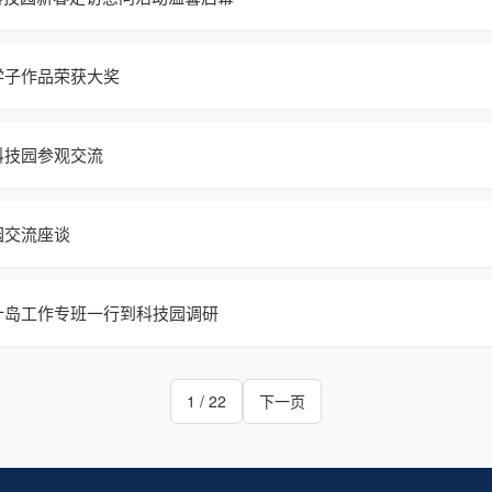
学子作品荣获大奖
科技园参观交流
园交流座谈
计岛工作专班一行到科技园调研
1 / 22
下一页